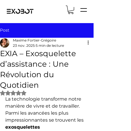
Post
Maxime Fortier-Grégoire
23 nov. 2025
5 min de lecture
EXIA – Exosquelette
d’assistance : Une
Révolution du
Quotidien
Noté NaN étoiles sur 5.
La technologie transforme notre 
manière de vivre et de travailler. 
Parmi les avancées les plus 
impressionnantes se trouvent les 
exosquelettes 