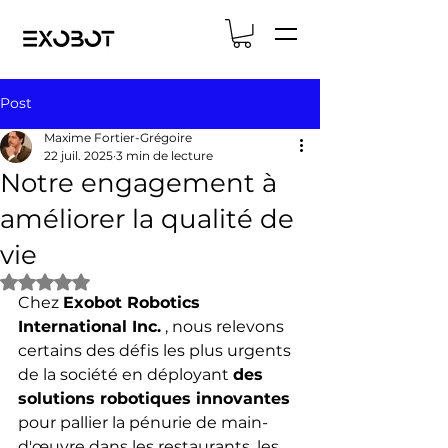
Post
Maxime Fortier-Grégoire
22 juil. 2025
3 min de lecture
Notre engagement à
améliorer la qualité de
vie
Noté NaN étoiles sur 5.
Chez 
Exobot Robotics 
International Inc.
 , nous relevons 
certains des défis les plus urgents 
de la société en déployant 
des 
solutions robotiques innovantes
pour pallier la pénurie de main-
d'œuvre dans les restaurants, les 