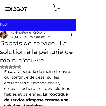
Post
Maxime Fortier-Grégoire
22 juil. 2025
2 min de lecture
Robots de service : La
solution à la pénurie de
main-d'œuvre
Noté NaN étoiles sur 5.
Face à la pénurie de main-d'œuvre 
qui continue de peser sur les 
entreprises du monde entier, 
celles-ci recherchent des solutions 
fiables et pérennes. 
La robotique 
de service s'impose comme une 
solution stratégique
 , 