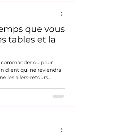
 travail qui n
temps que vous
s tables et la
ur commander ou pour
n client qui ne reviendra
ne les allers-retours
rsonnel puisse enfin faire
ourire et servir les clients.
 pour remplacer l'humain,
 place centrale. Servez
me équipe, sans sacrifier
tranglement de votre
ais