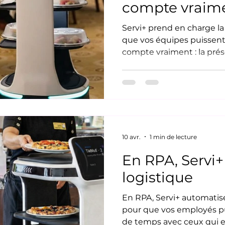
compte vraime
Servi+ prend en charge la
que vos équipes puissent
compte vraiment : la pré
bienveillance. Parceque, 
seconde passée à transpo
seconde de moins passée 
vos résidents. Pour les r
aînés (RPA) au Québec, l'e
conjuguer la qualité des s
10 avr.
1 min de lecture
En RPA, Servi+
logistique
En RPA, Servi+ automatise
pour que vos employés pu
de temps avec ceux qui en