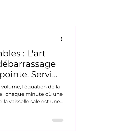
bles : L'art
 débarrassage
pointe. Servi
e équipe à
t volume, l'équation de la
s
le : chaque minute où une
 la vaisselle sale est une
. Lorsqu'une salle est
nte s'allonge, le
idement le principal
 vos opérations. Vos