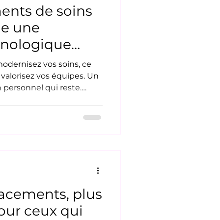
ents de soins
he une
hnologique
dernisez vos soins, ce
valorisez vos équipes. Un
 personnel qui reste.
personnel et l'épuisement
ez ceux qui prennent soin
en RPA est le cœur de
l'épuisement physique est
En automatisant les
nsport, vous protégez la
améliorez leur sati
acements, plus
our ceux qui