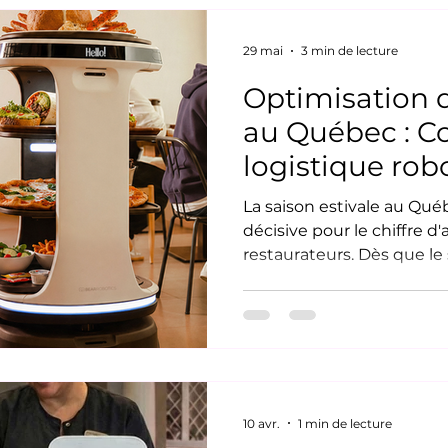
serveurs et vos "bussboys
submergés, effectuant des
avec des bacs lourds et i
29 mai
3 min de lecture
Optimisation d
au Québec : 
logistique robo
la rentabilité e
La saison estivale au Qué
décisive pour le chiffre d'
restaurateurs. Dès que le s
remplissent instantaném
augmentation drastique 
gestionnaires à leur plus 
maintenir un service rap
la pénurie de main-d'œuv
traditionnelle consistai
pour l'été. Aujourd'hui, ce
10 avr.
1 min de lecture