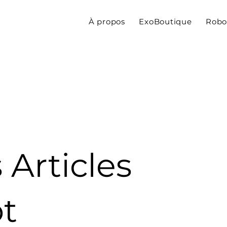
À propos
ExoBoutique
Robo
 Articles
t