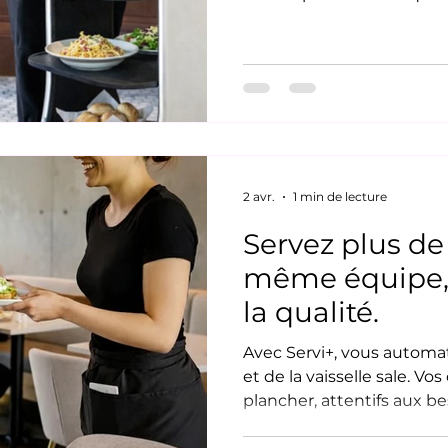
Pourtant, une grande part
gaspillée à pousser des c
pesants. la valeur de vot
l'écoute, le réconfort e
résidents. Pour les rési
(RPA) au Québec, la straté
2 avr.
1 min de lecture
Servez plus de
même équipe, 
la qualité.
Avec Servi+, vous automat
et de la vaisselle sale. Vo
plancher, attentifs aux b
panier moyen et la rotati