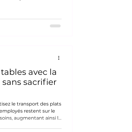
ie de leur journée est
hariots de nourriture
re équipe réside dans
t l'accompagnement des
dences de personnes âgées
gie repose sur la
psychologie de la bienveillance et la valorisation
 tables avec la
sans sacrifier
isez le transport des plats
s employés restent sur le
esoins, augmentant ainsi le
on des tables.Optimisez