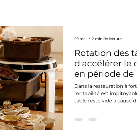
29 mai
2 min de lecture
Rotation des ta
d'accélérer le
en période de 
Plus aide votr
Dans la restauration à for
vider les table
rentabilité est impitoyab
table reste vide à cause de
minute de revenus perdus
pleine et que la file d'atte
débarrassage devient rap
goulot d'étranglement de