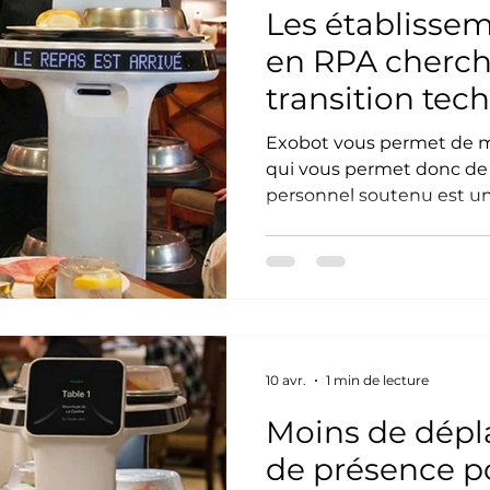
Les établissem
en RPA cherc
transition tec
fluide.
Exobot vous permet de mo
qui vous permet donc de 
personnel soutenu est un
Réduire le roulement de 
professionnel. et souten
des autres. Le personnel 
votre organisation, mais 
une réalité quotidienne. 
tâches répétitives de tra
santé de vos employés et 
10 avr.
1 min de lecture
Moins de dépl
de présence p