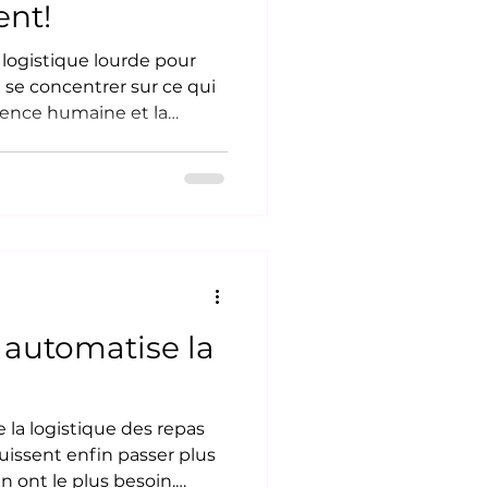
nt!
 logistique lourde pour
 se concentrer sur ce qui
sence humaine et la
en résidence, chaque
rter des plateaux est une
à écouter et à rassurer
ésidences privées pour
njeu principal est de
oins avec les contraintes
opérationnelles de plus en plus lourdes. Che
 automatise la
 la logistique des repas
issent enfin passer plus
 ont le plus besoin.