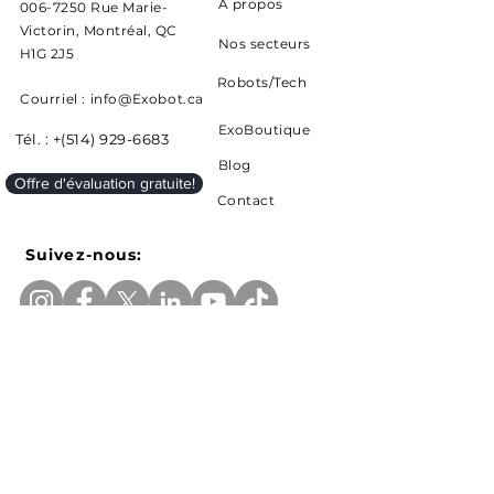
À propos
006-7250 Rue Marie-
Victorin, Montréal, QC
Nos secteurs
H1G 2J5
Robots/Tech
Courriel : info@Exobot.ca
ExoBoutique
Tél. : +(514) 929-6683
Blog
Offre d'évaluation gratuite!
Contact
Suivez-nous:
Inscrivez-vous pour recevoir les actualités et
mises à jour d'Exobot
E-mail
Soumettre