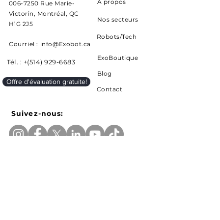
À propos
006-7250 Rue Marie-
Victorin, Montréal, QC
Nos secteurs
H1G 2J5
Robots/Tech
Courriel : info@Exobot.ca
ExoBoutique
Tél. : +(514) 929-6683
Blog
Offre d'évaluation gratuite!
Contact
Suivez-nous:
Inscrivez-vous pour recevoir les actualités et
mises à jour d'Exobot
E-mail
Soumettre